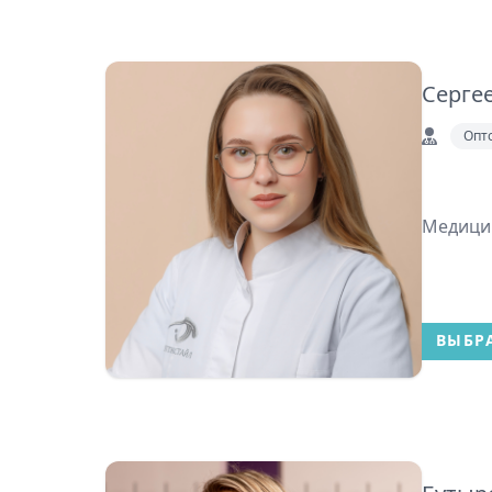
Серге
Опт
Медицин
ВЫБР