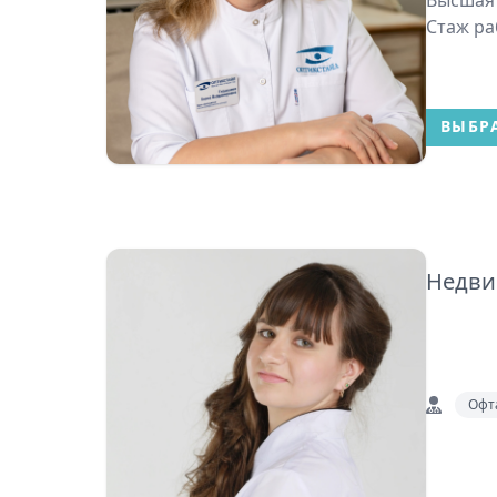
Высшая
Стаж раб
ВЫБР
Недви
Офт