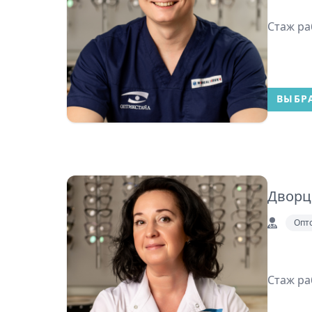
Стаж раб
ВЫБР
Дворц
Опт
Стаж ра