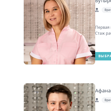
Бутыр
Вра
Первая 
Стаж ра
ВЫБР
Афана
Вра