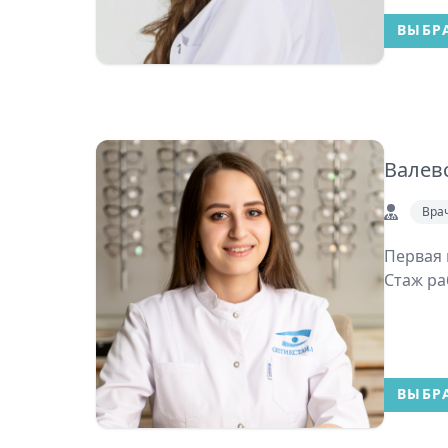
ВЫБР
Валев
Вра
Первая 
Стаж раб
ВЫБР