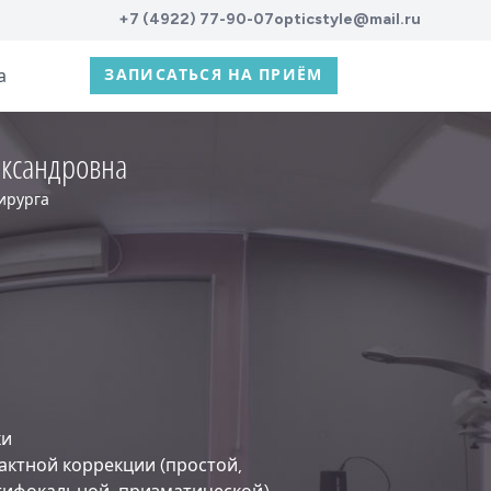
+7 (4922) 77-90-07
opticstyle@mail.ru
а
ЗАПИСАТЬСЯ НА ПРИЁМ
ександровна
хирурга
ки
актной коррекции (простой,