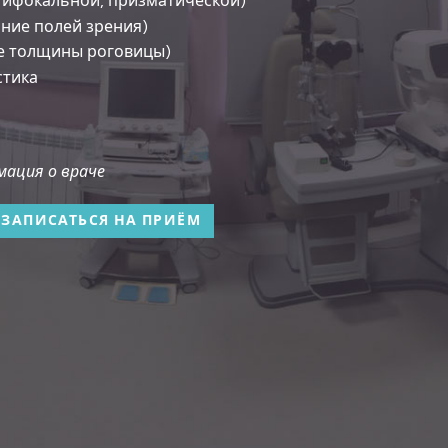
тифокальной, призматической)
ние полей зрения)
е толщины роговицы)
стика
ация о враче
ЗАПИСАТЬСЯ НА ПРИЁМ