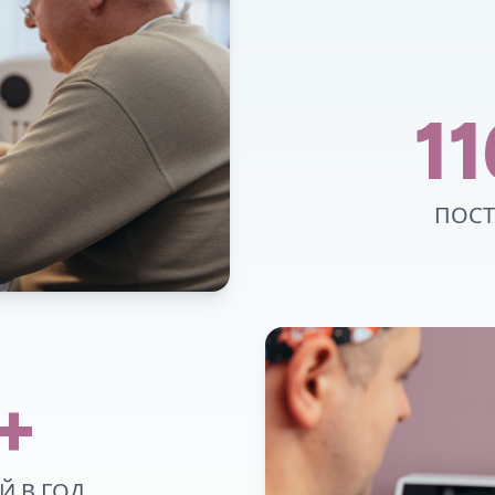
1
ПОСТ
+
 В ГОД