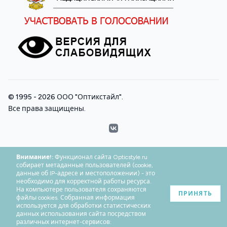
© 1995 - 2026
ООО "Оптикстайл"
.
Все права защищены.
VK
Внимание!:
Функционал сайта Opticstyle.ru
собирает метаданные пользователей (cookie,
данные об IP-адресе и местоположении) - это
необходимо для корректной работы ресурса.
На компьютере пользователя сохраняются
ПРИНЯТЬ
файлы cookies. Собранная информация
используется для обработки статистических
данных использования сайта посредством
различных интернет-сервисов: