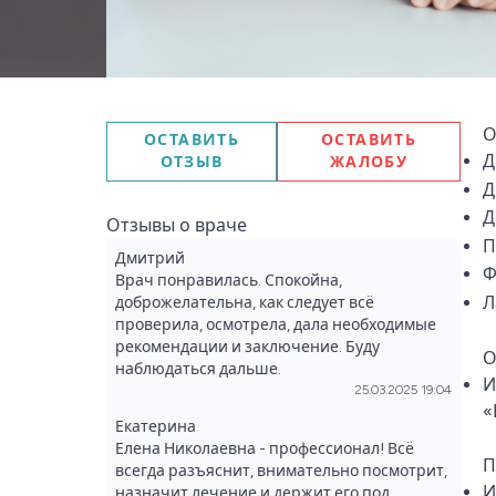
О
ОСТАВИТЬ
ОСТАВИТЬ
Д
ОТЗЫВ
ЖАЛОБУ
Д
Д
Отзывы о враче
П
Дмитрий
Ф
Врач понравилась. Спокойна,
Л
доброжелательна, как следует всё
проверила, осмотрела, дала необходимые
рекомендации и заключение. Буду
О
наблюдаться дальше.
И
25.03.2025 19:04
«
Екатерина
Елена Николаевна - профессионал! Всё
П
всегда разъяснит, внимательно посмотрит,
И
назначит лечение и держит его под