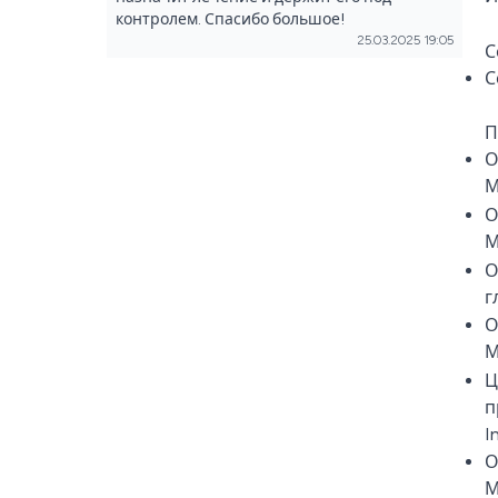
контролем. Спасибо большое!
25.03.2025 19:05
С
С
П
О
М
О
М
О
г
О
М
Ц
п
I
О
М