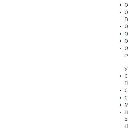
О
О
Г
О
О
О
О
«
У
С
П
С
С
М
Н
о
Н