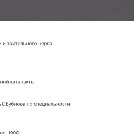
и и зрительного нерва
чной катаракты
.С.Бубнова по специальности
, 1986 г.