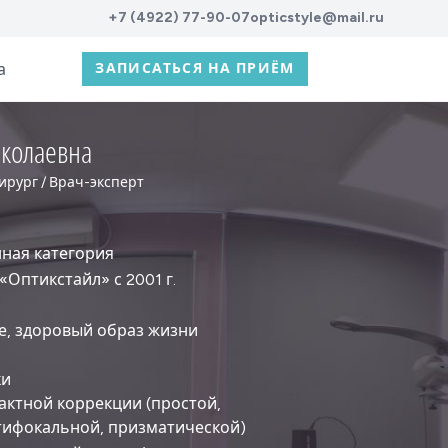
+7 (4922) 77-90-07
opticstyle@mail.ru
а
ЗАПИСАТЬСЯ НА ПРИЁМ
колаевна
ирург / Врач-эксперт
ная категория
 «Оптикстайл» с 2001 г.
ие, здоровый образ жизни
ки
актной коррекции (простой,
тифокальной, призматической)