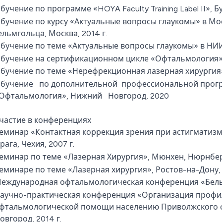
бучение по программе «HOYA Faculty Training Label II», Б
бучение по курсу «Актуальные вопросы глаукомы» в Мо
ельмгольца, Москва, 2014 г.
бучение по теме «Актуальные вопросы глаукомы» в НИИ 
бучение на сертификационном цикле «Офтальмология», 
бучение по теме «Нерефрекционная лазерная хирургия», 
бучение по дополнительной
профессиональной про
Офтальмология», Нижний Новгород, 2020
частие в конференциях
еминар «Контактная коррекция зрения при астигматизме»,
рага, Чехия, 2007 г.
еминар по теме «Лазерная Хирургия», Мюнхен, Нюрнберг
еминаре по теме «Лазерная хирургия», Ростов-на-Дону, 2
еждународная офтальмологическая конференция «Белые 
аучно-практическая конференция «Организация профи
фтальмологической помощи населению Приволжского фе
овгород, 2014 г.