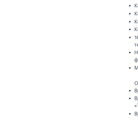
К
К
К
К
1
т
Н
ф
М
О
В
В
«
В