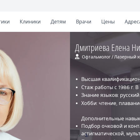
тики
Клиники
Детям
Врачи
Цены
Адрес
Дмитриева Елена Ни
Офтальмолог / Лазерный х
Высшая квалификацион
Стаж работы с 1986 г. В
Знание языков: русский
Хобби: чтение, плаван
Дополнительные навы
Подбор очковой и конт
астигматической, муль