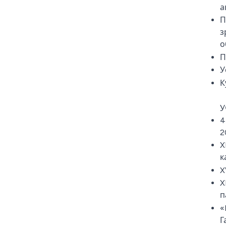
а
П
з
о
П
У
К
У
4
2
X
к
X
X
п
«
Г