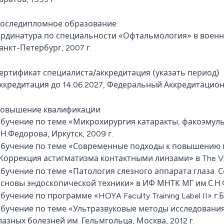
оследипломное образование
рдинатура по специальности «Офтальмология» в военн
анкт-Петербург, 2007 г.
ертификат специалиста/аккредитация (указать период)
ккредитация до 14.06.2027, Федеральный Аккредитацио
овышение квалификации
бучение по теме «Микрохирургия катаракты, факоэмул
.Н.Федорова, Иркутск, 2009 г.
бучение по теме «Современные подходы к повышению п
Коррекция астигматизма контактными линзами» в The Visio
бучение по теме «Патология слезного аппарата глаза. 
сновы эндоскопической техники» в ИФ МНТК МГ им.С.Н.Ф
бучение по программе «HOYA Faculty Training Label II» г.Б
бучение по теме «Ультразвуковые методы исследовани
лазных болезней им. Гельмгольца, Москва, 2012 г.