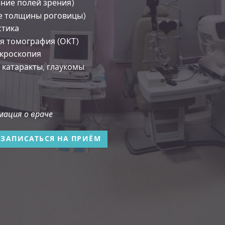
ние полей зрения)
е толщины роговицы)
стика
я томография (ОКТ)
кроскопия
 катаракты, глаукомы
ация о враче
ЗАПИСАТЬСЯ НА ПРИЁМ