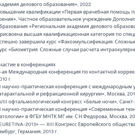
кадемия делового образования», 2022
овышение квалификации «Первая врачебная помощь при
рения», Частное образовательное учреждение Дополн
бразования «Региональная академия делового образова
рисвоена высшая квалификационная категория по спец
спешно завершила курс «Факоэмульсификация. Сложные 
урс «Биометрия. Сложные случаи расчета интраокулярны
частие в конференциях
-ая Международная конференция по контактной коррекци
010 г.
I научно-практическая конференция с международным 
атарактальной и рефракционной хирургии», Москва, 2010
VIII офтальмологический конгресс «Белые ночи», Санкт-П
I научно-практическая конференция «Современные тех
атологии» в ФГБУ МНТК МГ им. С.Н.Федорова, Москва, 20
EURETINA-2013» — XIII Конгресс Европейского обществ
амбург, Германия, 2013 г.