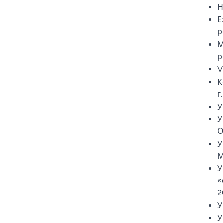
Н
Е
р
М
р
V
К
г.
У
У
О
У
М
У
«
2
У
У