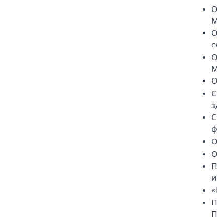
О
М
О
с
О
М
О
С
з
С
ф
О
О
П
и
«
П
П