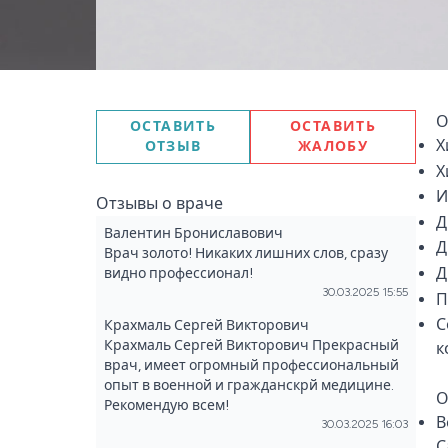
О
ОСТАВИТЬ
ОСТАВИТЬ
Х
ОТЗЫВ
ЖАЛОБУ
Х
И
Отзывы о враче
Д
Валентин Брониславович
Д
Врач золото! Никаких лишних слов, сразу
Д
видно профессионал!
30.03.2025 15:55
П
С
Крахмаль Сергей Викторович
Крахмаль Сергей Викторович Прекрасный
к
врач, имеет огромный профессиональный
опыт в военной и гражданскрй медицине.
О
Рекомендую всем!
В
30.03.2025 16:03
С