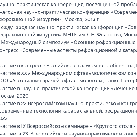
аучно-практическая конференция, посвященной проблем
жегодная научно-практическая конференция «Современ
ефракционной хирургии», Москва, 2013 г.
еждународная научно-практическая конференция «Сов
ефракционной хирургии» МНТК им. С.Н. Федорова, Москва
 Международный симпозиум «Осенние рефракционные чт
онгресс «Современные аспекты рефракционной и катара
частие в конгрессе Российского глаукомного общества, М
частие в XXV Международном офтальмологическом конг
ОО «Ассоциация врачей-офтальмологов», Санкт-Петерб
частие в научно-практической конференции «Лечение 
осква, 2020
частие в 22 Всероссийском научно-практическом конгр
современные технологии карарактальной, рефракционн
022
частие в IX Всероссийском семинаре - «Круглого стола -
частие в 23 Всероссийском научно-практическом конг