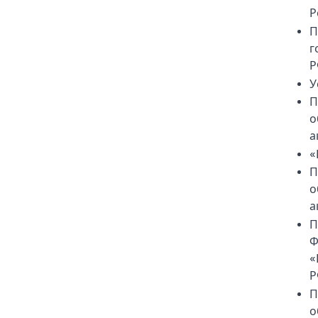
Р
П
г
Р
У
П
о
а
«
П
о
а
П
Ф
«
Р
П
о