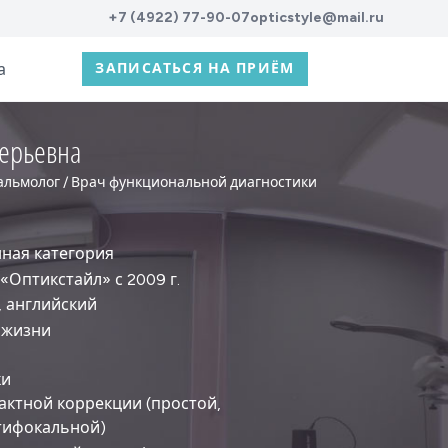
+7 (4922) 77-90-07
opticstyle@mail.ru
а
ЗАПИСАТЬСЯ НА ПРИЁМ
лерьевна
альмолог / Врач функциональной диагностики
ная категория
 «Оптикстайл» с 2009 г.
, английский
 жизни
ки
актной коррекции (простой,
тифокальной)