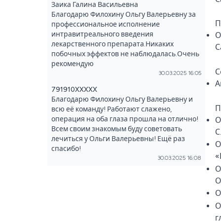
Заика Галина Васильевна
Благодарю Филохину Ольгу Валерьевну за
П
профессиональное исполнение
интравитреального введения
О
лекарственного препарата.Никаких
С
побочных эффектов не наблюдалась.Очень
рекомендую
С
30.03.2025 16:05
А
791910XXXXX
Благодарю Филохину Ольгу Валерьевну и
П
всю её команду! Работают слажено,
операция на оба глаза прошла на отлично!
О
Всем своим знакомым буду советовать
С
лечиться у Ольги Валерьевны! Ещё раз
О
спасибо!
«
30.03.2025 16:08
О
О
О
О
г