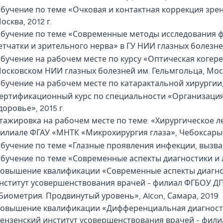
бучение по теме «Очковая и контактная коррекция зрен
осква, 2012 г.
бучение по теме «Современные методы исследования 
етчатки и зрительного нерва» в ГУ НИИ глазных болезней
бучение на рабочем месте по курсу «Оптическая когере
осковском НИИ глазных болезней им. Гельмгольца, Москв
бучение на рабочем месте по катарактальной хирургии, 
ертификационный курс по специальности «Организаци
доровье», 2015 г.
тажировка на рабочем месте по теме: «Хирургическое 
илиале ФГАУ «МНТК «Микрохирургия глаза», Чебоксары, 
бучение по теме «Глазные проявления инфекции, вызван
бучение по теме «Современные аспекты диагностики и ле
овышение квалификации «Современные аспекты диагнос
нститут усовершенствования врачей - филиал ФГБОУ Д
Биометрия. Продвинутый уровень», Alсon, Самара, 2019
овышение квалификации «Дифференциальная диагности
ензенский институт усовершенствования врачей - фи