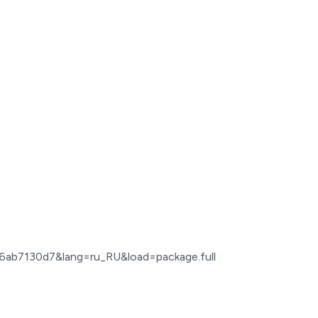
26ab7130d7&lang=ru_RU&load=package.full