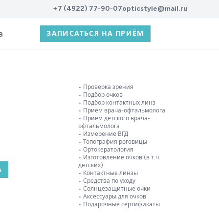
+7 (4922) 77-90-07
opticstyle@mail.ru
а
ЗАПИСАТЬСЯ НА ПРИЁМ
• Проверка зрения
• Подбор очков
• Подбор контактных линз
• Прием врача-офтальмолога
• Прием детского врача-
офтальмолога
• Измерение ВГД
• Топография роговицы
• Ортокератология
• Изготовление очков (в т.ч.
детских)
А
• Контактные линзы
• Средства по уходу
• Солнцезащитные очки
• Аксессуары для очков
• Подарочные сертификаты