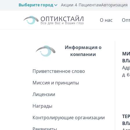
Выберите город
Акции
4
Пациентам
Авторизация
О нас
Оп
Информация о
МИ
компании
ВЛ
Адр
Приветственное слово
д. 6
Миссия и принципы
Лицензии
Награды
ТЕ
Контролирующие организации
ВЛ
Реквизиты