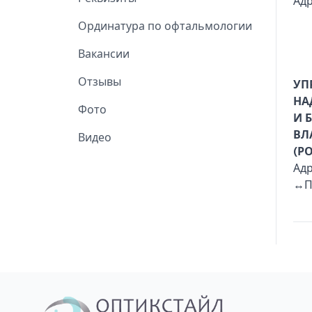
Адр
Ординатура по офтальмологии
Вакансии
Отзывы
УП
НА
Фото
И 
ВЛ
Видео
(Р
Адр
↔
П