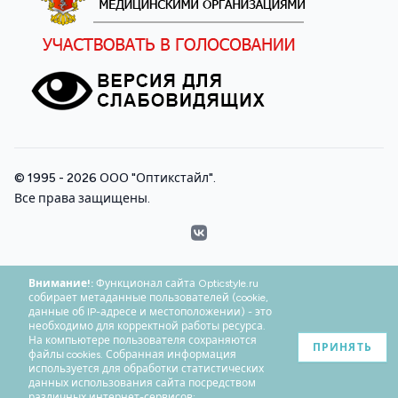
© 1995 - 2026
ООО "Оптикстайл"
.
Все права защищены.
VK
Внимание!:
Функционал сайта Opticstyle.ru
собирает метаданные пользователей (cookie,
данные об IP-адресе и местоположении) - это
необходимо для корректной работы ресурса.
На компьютере пользователя сохраняются
ПРИНЯТЬ
файлы cookies. Собранная информация
используется для обработки статистических
данных использования сайта посредством
различных интернет-сервисов: