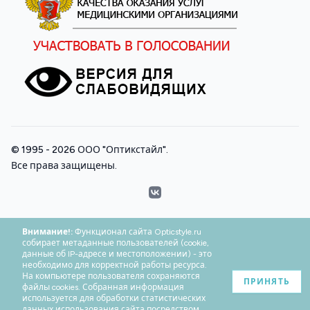
© 1995 - 2026
ООО "Оптикстайл"
.
Все права защищены.
VK
Внимание!:
Функционал сайта Opticstyle.ru
собирает метаданные пользователей (cookie,
данные об IP-адресе и местоположении) - это
необходимо для корректной работы ресурса.
На компьютере пользователя сохраняются
ПРИНЯТЬ
файлы cookies. Собранная информация
используется для обработки статистических
данных использования сайта посредством