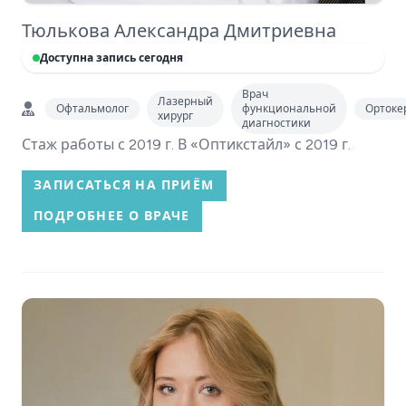
Тюлькова Александра Дмитриевна
Доступна запись сегодня
Врач
Лазерный
Офтальмолог
функциональной
Ортоке
хирург
диагностики
Стаж работы с 2019 г. В «Оптикстайл» с 2019 г.
ЗАПИСАТЬСЯ НА ПРИЁМ
ПОДРОБНЕЕ О ВРАЧЕ